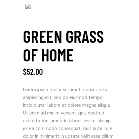
GREEN GRASS
OF HOME
$
52.00
Lorem ipsum dolor sit amet, consectetur
adipiscing elit, sed do eiusmod tempor
incidid uter labore et dolore magna aliqua.
Ut enim ad minim veniam, quis nostrud
exercitation lamcodu laboris nisi ut aliquip
ex ea commodo consequat. Duis aute irure
dolor in minimerit in uptate velit esse cillum