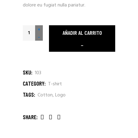
dolore eu fugiat nulla pariatur.
+
AÑADIR AL CARRITO
-
SKU:
103
CATEGORY:
T-shirt
TAGS:
Cotton
,
Logo
SHARE: