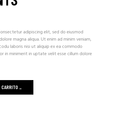
onsectetur adipiscing elit, sed do eiusmod
 dolore magna aliqua. Ut enim ad minim veniam,
codu laboris nisi ut aliquip ex ea commodo
r in minimerit in uptate velit esse cillum dolore
L CARRITO