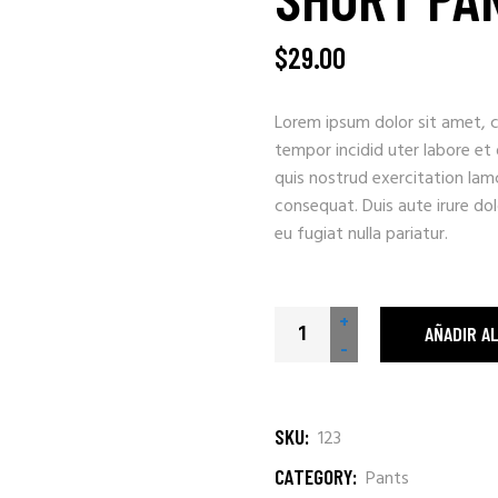
$
29.00
Lorem ipsum dolor sit amet, c
tempor incidid uter labore et
quis nostrud exercitation lam
consequat. Duis aute irure dolo
eu fugiat nulla pariatur.
Short Pants quantity
+
AÑADIR A
-
SKU:
123
CATEGORY:
Pants