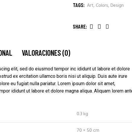
TAGS:
Art
,
Colors
,
Design
SHARE:
IONAL
VALORACIONES (0)
cing elit, sed do eiusmod tempor inc ididunt ut labore et dolore
rud ex ercitation ullamco boris nisi ut aliquip. Duis aute irure
olore eu fugiat nulla pariatur. Lorem ipsum dolor sit amet,
mpor ididunt ut labore et dolore magna aliqua. Aliquam lorem ant
0.3 kg
70 × 50 cm