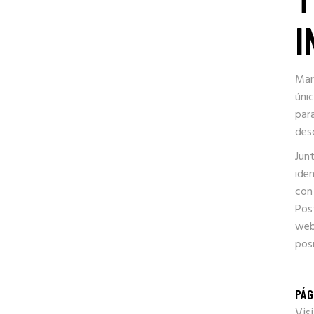
I
Mar
úni
par
des
Jun
iden
con
Pos
web
pos
PÁG
Vis