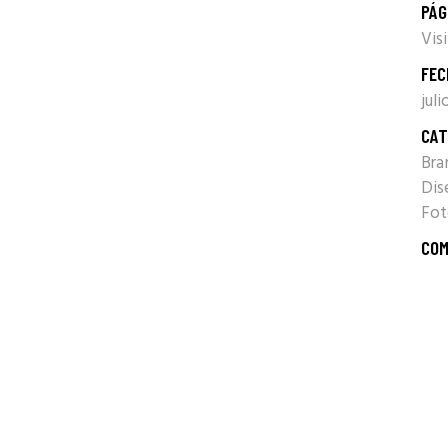
PÁG
Vis
FEC
jul
CAT
Bra
Di
Fot
COM