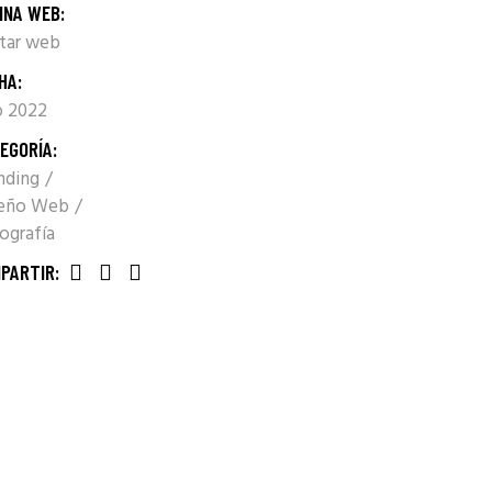
INA WEB:
itar web
HA:
io 2022
EGORÍA:
nding
seño Web
ografía
PARTIR: