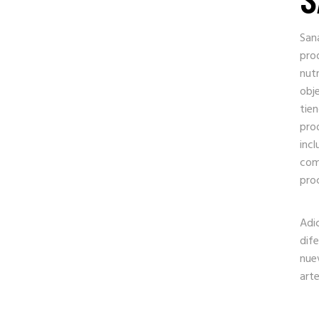
San
pro
nutr
obj
tie
pro
incl
comm
pro
Adi
dif
nue
arte